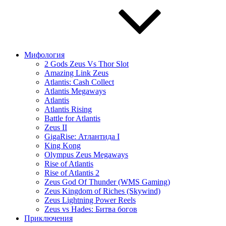
Мифология
2 Gods Zeus Vs Thor Slot
Amazing Link Zeus
Atlantis: Cash Collect
Atlantis Megaways
Atlantis
Atlantis Rising
Battle for Atlantis
Zeus II
GigaRise: Атлантида I
King Kong
Olympus Zeus Megaways
Rise of Atlantis
Rise of Atlantis 2
Zeus God Of Thunder (WMS Gaming)
Zeus Kingdom of Riches (Skywind)
Zeus Lightning Power Reels
Zeus vs Hades: Битва богов
Приключения