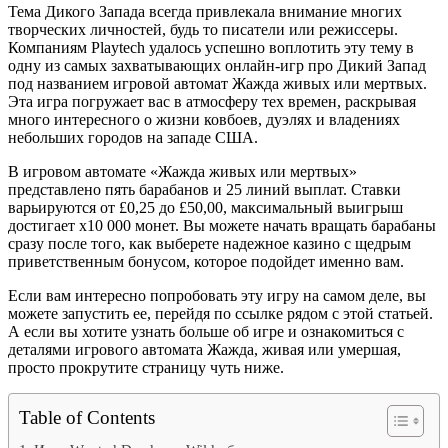
Тема Дикого Запада всегда привлекала внимание многих
творческих личностей, будь то писатели или режиссеры.
Компаниям Playtech удалось успешно воплотить эту тему в
одну из самых захватывающих онлайн-игр про Дикий Запад
под названием игровой автомат Жажда живых или мертвых.
Эта игра погружает вас в атмосферу тех времен, раскрывая
много интересного о жизни ковбоев, дуэлях и владениях
небольших городов на западе США.
В игровом автомате «Жажда живых или мертвых»
представлено пять барабанов и 25 линий выплат. Ставки
варьируются от £0,25 до £50,00, максимальный выигрыш
достигает х10 000 монет. Вы можете начать вращать барабаны
сразу после того, как выберете надежное казино с щедрым
приветственным бонусом, которое подойдет именно вам.
Если вам интересно попробовать эту игру на самом деле, вы
можете запустить ее, перейдя по ссылке рядом с этой статьей.
А если вы хотите узнать больше об игре и ознакомиться с
деталями игрового автомата Жажда, живая или умершая,
просто прокрутите страницу чуть ниже.
Table of Contents