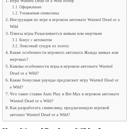
Игра Wanted Dead or a Wild обзор
Оформление
Узнаваемая символика
Инструкция по игре в игровом автомате Wanted Dead or a
Wild
Плюсы игры Разыскивается живым или мертвым
Бонус с автоматом
Люксовый сундук из золота
Какие особенности игрового автомата Жажда живых или
мертвых?
Каковы особенности игры в игровом автомате Wanted
Dead or a Wild?
Какие бонусные раунды предлагают игру Wanted Dead or
a Wild?
Что такое ставки Auto Play и Bet Max в игровом автомате
Wanted Dead or a Wild?
Как разработать символику, предлагающую игровой
автомат Wanted Dead or a Wild?