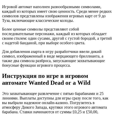
Игровой автомат наполнен разнообразными символами,
каждый из которых имеет свою ценность. Среди менее редких
символов представлены изображения игровых карт от 9 до
Туза, включающие классические колоды.
Более ценные символы представляют собой
последовательные персонажи, каждый из которых обладает
своим стилем: один сусами, другой с густой бородой, а третий
с надетой банданой, при выборе особого цвета.
Для добавления азарта в игру разработчики ввели дикий
символ, изображенный в виде мерцающего бриллианта, а
также два символа разброса, запускающие захватывающие
бонусные функции игрового процесса.
Инструкция по игре в игровом
автомате Wanted Dead or a Wild
Это захватывающее развлечение с пятью барабанами и 25
линиями. Выплаты доступны для игры сразу после того, как
вы выбрали надежное онлайн-казино. Погрузитесь в
атмосферу Дикого Запада, крутяки этого игрового автомата
барабана. Ставки начинаются от суммы £0,25 и £50,00,