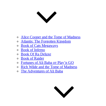
Alice Cooper and the Tome of Madness
Atlantis: The Forgotten Kingdom
Book of Cats Megaways
Book of Inferno
Book Of Ra Deluxe
Book of Raider
Fortunes of Ali Baba от Play’n GO
Rich Wilde and the Tome of Madness
The Adventures of Ali Baba