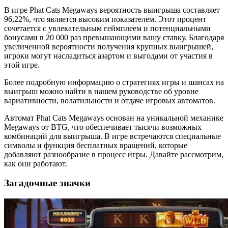
В игре Phat Cats Megaways вероятность выигрыша составляет
96,22%, что является высоким показателем. Этот процент
сочетается с увлекательным геймплеем и потенциальными
бонусами в 20 000 раз превышающими вашу ставку. Благодаря
увеличенной вероятности получения крупных выигрышей,
игроки могут насладиться азартом и выгодами от участия в
этой игре.
Более подробную информацию о стратегиях игры и шансах на
выигрыш можно найти в нашем руководстве об уровне
вариативности, волатильности и отдаче игровых автоматов.
Автомат Phat Cats Megaways основан на уникальной механике
Megaways от BTG, что обеспечивает тысячи возможных
комбинаций для выигрыша. В игре встречаются специальные
символы и функция бесплатных вращений, которые
добавляют разнообразие в процесс игры. Давайте рассмотрим,
как они работают.
Загадочные значки