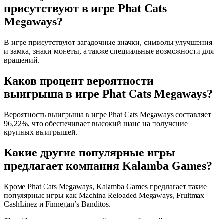
присутствуют в игре Phat Cats
Megaways?
В игре присутствуют загадочные значки, символы улучшения
и замка, знаки монеты, а также специальные возможности для
вращений.
Каков процент вероятности
выигрыша в игре Phat Cats Megaways?
Вероятность выигрыша в игре Phat Cats Megaways составляет
96,22%, что обеспечивает высокий шанс на получение
крупных выигрышей.
Какие другие популярные игры
предлагает компания Kalamba Games?
Кроме Phat Cats Megaways, Kalamba Games предлагает такие
популярные игры как Machina Reloaded Megaways, Fruitmax
CashLinez и Finnegan’s Banditos.