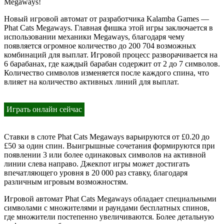
Megaways!
Новый игровой автомат от разработчика Kalamba Games —
Phat Cats Megaways. Главная фишка этой игры заключается в
использовании механики Megaways, благодаря чему
появляется огромное количество до 200 704 возможных
комбинаций для выплат. Игровой процесс разворачивается на
6 барабанах, где каждый барабан содержит от 2 до 7 символов.
Количество символов изменяется после каждого спина, что
влияет на количество активных линий для выплат.
Играть онлайн сейчас
Ставки в слоте Phat Cats Megaways варьируются от £0.20 до
£50 за один спин. Выигрышные сочетания формируются при
появлении 3 или более одинаковых символов на активной
линии слева направо. Джекпот игры может достигать
впечатляющего уровня в 20 000 раз ставку, благодаря
различным игровым возможностям.
Игровой автомат Phat Cats Megaways обладает специальными
символами с множителями и раундами бесплатных спинов,
где множители постепенно увеличиваются. Более детальную