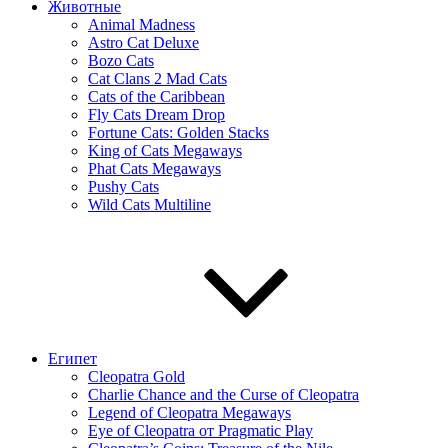
Животные
Animal Madness
Astro Cat Deluxe
Bozo Cats
Cat Clans 2 Mad Cats
Cats of the Caribbean
Fly Cats Dream Drop
Fortune Cats: Golden Stacks
King of Cats Megaways
Phat Cats Megaways
Pushy Cats
Wild Cats Multiline
Египет
Cleopatra Gold
Charlie Chance and the Curse of Cleopatra
Legend of Cleopatra Megaways
Eye of Cleopatra от Pragmatic Play