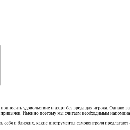
риносить удовольствие и азарт без вреда для игрока. Однако ва
х привычек. Именно поэтому мы считаем необходимым напомина
тить себя и близких, какие инструменты самоконтроля предлагаю