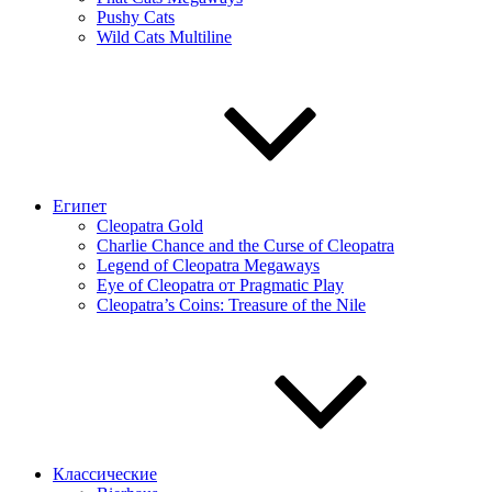
Pushy Cats
Wild Cats Multiline
Египет
Cleopatra Gold
Charlie Chance and the Curse of Cleopatra
Legend of Cleopatra Megaways
Eye of Cleopatra от Pragmatic Play
Cleopatra’s Coins: Treasure of the Nile
Классические