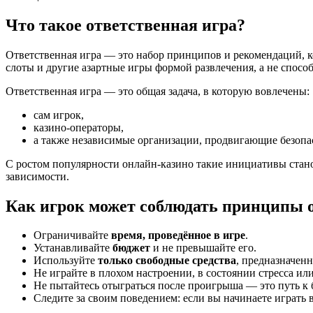
Что такое ответственная игра?
Ответственная игра — это набор принципов и рекомендаций, к
слоты и другие азартные игры формой развлечения, а не способ
Ответственная игра — это общая задача, в которую вовлечены:
сам игрок,
казино-операторы,
а также независимые организации, продвигающие безопа
С ростом популярности онлайн-казино такие инициативы стано
зависимости.
Как игрок может соблюдать принципы 
Ограничивайте
время, проведённое в игре
.
Устанавливайте
бюджет
и не превышайте его.
Используйте
только свободные средства
, предназначенн
Не играйте в плохом настроении, в состоянии стресса ил
Не пытайтесь отыграться после проигрыша — это путь к
Следите за своим поведением: если вы начинаете играть 