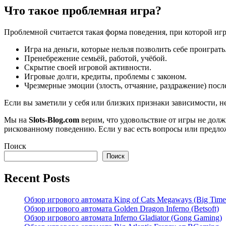
Что такое проблемная игра?
Проблемной считается такая форма поведения, при которой игр
Игра на деньги, которые нельзя позволить себе проиграть
Пренебрежение семьёй, работой, учёбой.
Скрытие своей игровой активности.
Игровые долги, кредиты, проблемы с законом.
Чрезмерные эмоции (злость, отчаяние, раздражение) пос
Если вы заметили у себя или близких признаки зависимости, 
Мы на
Slots-Blog.com
верим, что удовольствие от игры не долж
рискованному поведению. Если у вас есть вопросы или предл
Поиск
Поиск
Recent Posts
Обзор игрового автомата King of Cats Megaways (Big Tim
Обзор игрового автомата Golden Dragon Inferno (Betsoft)
Обзор игрового автомата Inferno Gladiator (Gong Gaming)