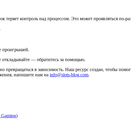
ок теряет контроль над процессом. Это может проявляться по-ра
.
ле проигрышей.
не откладывайте — обратитесь за помощью.
но превращаться в зависимость. Наш ресурс создан, чтобы помог
ожения, напишите нам на
info@slots-blog.com
.
e Gaming)