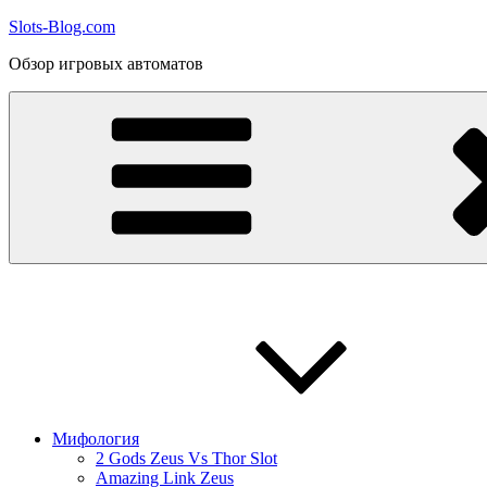
перейти
Slots-Blog.com
к
Обзор игровых автоматов
содержанию
Мифология
2 Gods Zeus Vs Thor Slot
Amazing Link Zeus