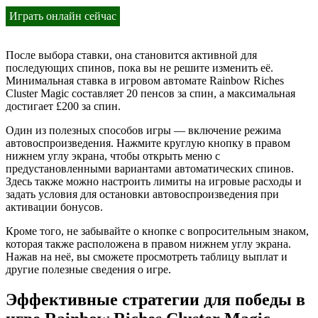
Играть онлайн сейчас
После выбора ставки, она становится активной для
последующих спинов, пока вы не решите изменить её.
Минимальная ставка в игровом автомате Rainbow Riches
Cluster Magic составляет 20 пенсов за спин, а максимальная
достигает £200 за спин.
Один из полезных способов игры — включение режима
автовоспроизведения. Нажмите круглую кнопку в правом
нижнем углу экрана, чтобы открыть меню с
предустановленными вариантами автоматических спинов.
Здесь также можно настроить лимиты на игровые расходы и
задать условия для остановки автовоспроизведения при
активации бонусов.
Кроме того, не забывайте о кнопке с вопросительным знаком,
которая также расположена в правом нижнем углу экрана.
Нажав на неё, вы сможете просмотреть таблицу выплат и
другие полезные сведения о игре.
Эффективные стратегии для победы в