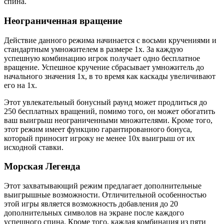
спина.
Неограниченная вращение
Действие данного режима начинается с восьми кручениями и
стандартным умножителем в размере 1x. За каждую
успешную комбинацию игрок получает одно бесплатное
вращение. Успешное кручение сбрасывает умножитель до
начального значения 1x, в то время как каскады увеличивают
его на 1x.
Этот увлекательный бонусный раунд может продлиться до
250 бесплатных вращений, помимо того, он может обогатить
ваш выигрыш неограниченными множителями. Кроме того,
этот режим имеет функцию гарантированного бонуса,
который приносит игроку не менее 10х выигрыш от их
исходной ставки.
Морская Легенда
Этот захватывающий режим предлагает дополнительные
выигрышные возможности. Отличительной особенностью
этой игры является возможность добавления до 20
дополнительных символов на экране после каждого
успешного спина. Кроме того, каждая комбинация из пяти