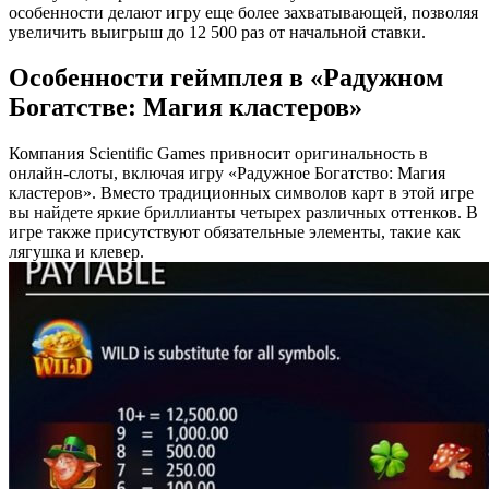
особенности делают игру еще более захватывающей, позволяя
увеличить выигрыш до 12 500 раз от начальной ставки.
Особенности геймплея в «Радужном
Богатстве: Магия кластеров»
Компания Scientific Games привносит оригинальность в
онлайн-слоты, включая игру «Радужное Богатство: Магия
кластеров». Вместо традиционных символов карт в этой игре
вы найдете яркие бриллианты четырех различных оттенков. В
игре также присутствуют обязательные элементы, такие как
лягушка и клевер.