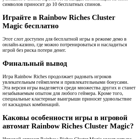
символов приносит до 10 бесплатных спинов.
Играйте в Rainbow Riches Cluster
Magic бесплатно
Этот слот доступен для бесплатной игры в режиме демо в
онлайн-казино, где можно потренироваться и насладиться
игрой без риска потери денег.
Финальный вывод
Игра Rainbow Riches продолжает радовать игроков
увлекательным геймплеем и привлекательными бонусами.
Эта версия игры выделяется среди множества других и станет
незабываемым опытом для любого геймера. Кроме того,
специальные кластерные выигрыши приносят удовольствие
от каскадных комбинаций.
Каковы особенности игры в игровой
автомат Rainbow Riches Cluster Magic?