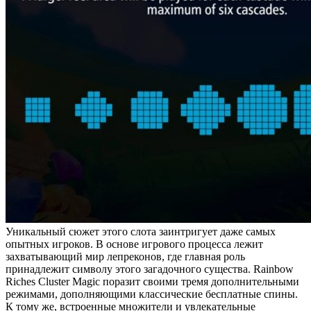
Уникальный сюжет этого слота заинтригует даже самых
опытных игроков. В основе игрового процесса лежит
захватывающий мир лепреконов, где главная роль
принадлежит символу этого загадочного существа. Rainbow
Riches Cluster Magic поразит своими тремя дополнительными
режимами, дополняющими классические бесплатные спины.
К тому же, встроенные множители и увлекательные