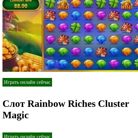
Играть онлайн сейчас
Слот Rainbow Riches Cluster
Magic
Играть онлайн сейчас