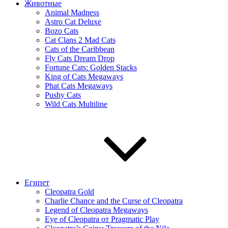
Животные
Animal Madness
Astro Cat Deluxe
Bozo Cats
Cat Clans 2 Mad Cats
Cats of the Caribbean
Fly Cats Dream Drop
Fortune Cats: Golden Stacks
King of Cats Megaways
Phat Cats Megaways
Pushy Cats
Wild Cats Multiline
Египет
Cleopatra Gold
Charlie Chance and the Curse of Cleopatra
Legend of Cleopatra Megaways
Eye of Cleopatra от Pragmatic Play